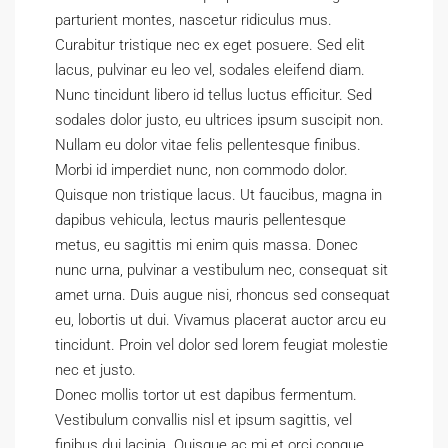
parturient montes, nascetur ridiculus mus.
Curabitur tristique nec ex eget posuere. Sed elit
lacus, pulvinar eu leo vel, sodales eleifend diam.
Nunc tincidunt libero id tellus luctus efficitur. Sed
sodales dolor justo, eu ultrices ipsum suscipit non.
Nullam eu dolor vitae felis pellentesque finibus.
Morbi id imperdiet nunc, non commodo dolor.
Quisque non tristique lacus. Ut faucibus, magna in
dapibus vehicula, lectus mauris pellentesque
metus, eu sagittis mi enim quis massa. Donec
nunc urna, pulvinar a vestibulum nec, consequat sit
amet urna. Duis augue nisi, rhoncus sed consequat
eu, lobortis ut dui. Vivamus placerat auctor arcu eu
tincidunt. Proin vel dolor sed lorem feugiat molestie
nec et justo.
Donec mollis tortor ut est dapibus fermentum.
Vestibulum convallis nisl et ipsum sagittis, vel
finibus dui lacinia. Quisque ac mi et orci congue