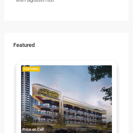
enim dignissim non.
Featured
LE
FEATURED
F
Pr
Price on Call
C2